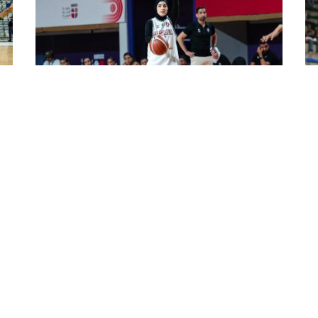
كرة السلة 3 ضد 3/كأس إفريقيا 2025:
البطولة العربية للأندية النسوية : نادي
ال
ي
كوسيدار الجزائري يحقق فوزا عريضا
مت
على الشارقة الإماراتي
عاد
الي
أنهى المنتخب الجزائري للذكور لكرة السلة (3 ضد 3),
حقق نادي كوسيدار لكرة السلة, ممثل الجزائر في
الب
ديسمبر,
البطولة العربية للأندية النسوية (10 -19 سبتمبر),
للأمم
ة
فوزا عريضا على نادي الشارقة الإماراتي بنتيجة (101-
64), الشوط الأول (46-34), في لقاء الجولة الرابعة ...