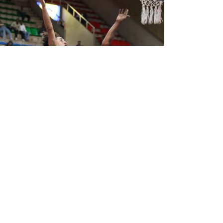
المنتخب الجزائري ينهي المنافسة ف
المركز الرابع
منافسة كأس إفريقيا التي جرت من 5 إلى 7 
في المركز الرابع, عقب انهزامه في المباراة الترتيبي
أمام نظيره الرواندي ...