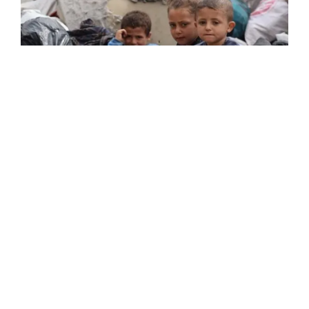
اليونيسف: الأطفال الفلسطينيون في الضفة
الغربية يدفعون ثمنا باهظا جراء تواصل عدوان
الاحتلال ومستوطنيه
أكد المتحدث باسم منظمة الأمم المتحدة للطفولة
(اليونيسف)، جيمس إلدر، اليوم الثلاثاء، أن الأطفال
الفلسطينيين في الضفة الغربية المحتلة، بما في ذلك
القدس الشرقية، يدفعون ثمنا باهظا جراء تواصل عدوان ...