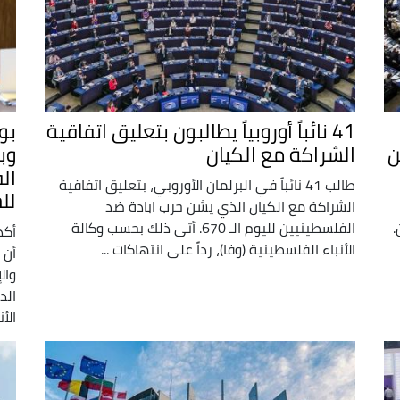
41 نائباً أوروبياً يطالبون بتعليق اتفاقية
بو
ن
الشراكة مع الكيان
وب
ال
طالب 41 نائباً في البرلمان الأوروبي، بتعليق اتفاقية
لل
الشراكة مع الكيان الذي يشن حرب ابادة ضد
.
الفلسطينيين لليوم الـ 670. أتى ذلك بحسب وكالة
أكد
الأنباء الفلسطينية (وفا)، رداً على انتهاكات ...
أن 
وال
الد
الأن