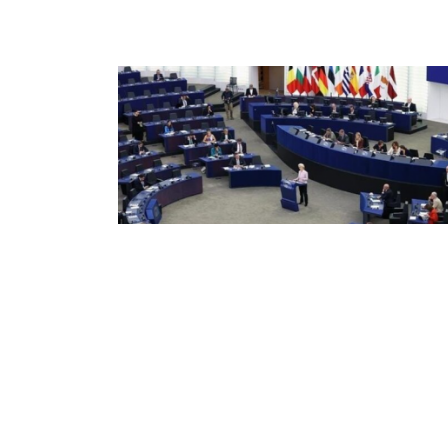
هة الارتشاء تلاحق النائب الأوروبي
ريا أرينا في قضية "ماروك غايت"
الت فضيحة الفساد في البرلمان الأوروبي التي
ب فيها المغرب لم تكشف بعد عن كل أسرارها,