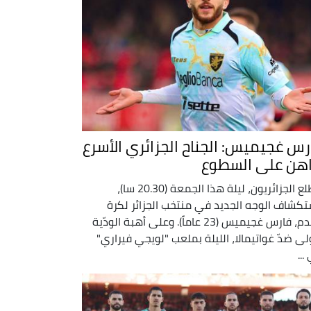
رس غجيميس: الجناح الجزائري الأسرع
اهن على السطوع
يتطلع الجزائريون، ليلة هذا الجمعة (20.30 سا)،
تكشاف الوجه الجديد في منتخب الجزائر لكرة
القدم، فارس غجيميس (23 عاماً). وعلى أهبة الودّية
ولى ضدّ غواتيمالا، الليلة بملعب "لويجي فيراري"
...