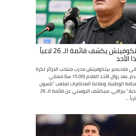
بيتكوفيتش يكشف قائمة الـ 26 لاعباً
ا الأحد
قي فلاديمير بيتكوفيتش مدرب منتخب الجزائر لكرة
القدم، بعد زوال الأحد القادم (15.00 سا) ممثلي
حافة الوطنية. وبقاعة المحاضرات لملعب “نلسون
مانديلا” ببراقي، سيكشف البوسني عن قائمة الـ 26
باً ...