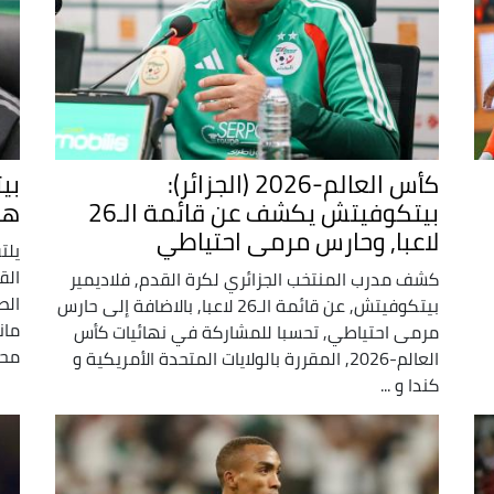
كأس العالم-2026 (الجزائر):
بيتكوفيتش يكشف عن قائمة الـ26
هذ
لاعبا, وحارس مرمى احتياطي
يلت
كشف مدرب المنتخب الجزائري لكرة القدم, فلاديمير
الص
بيتكوفيتش, عن قائمة الـ26 لاعبا, بالاضافة إلى حارس
مرمى احتياطي, تحسبا للمشاركة في نهائيات كأس
محار
العالم-2026, المقررة بالولايات المتحدة الأمريكية و
كندا و ...