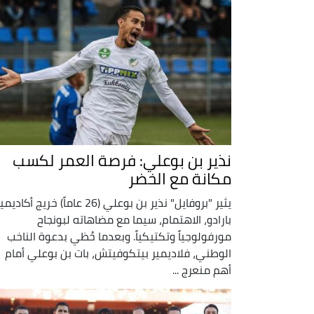
نذير بن بوعلي: فرصة العمر لكسب
مكانة مع الخضر
يثير "بروفايل" نذير بن بوعلي (26 عاماً) خريج أكاد
بارادو، الاهتمام، سيما مع مضاهاته لبونجاح
مورفولوجياً وتكتيكياً. وبعدما حُظي بدعوة الناخب
الوطني، فلاديمير بيتكوفيتش، بات بن بوعلي أمام
أهم منعرج ...