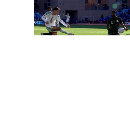
خضر متعادلون سلباً مع نسور نيجيريا
د الشوط الأول
ى منتخب الجزائر لكرة القدم، الشوط الأول من
لقاء رُبع كأس أمم إفريقيا 2025، أمام نسور نيجيريا
تعادل السلبي. أتى ذلك مساء اليوم السبت، إثر الـ