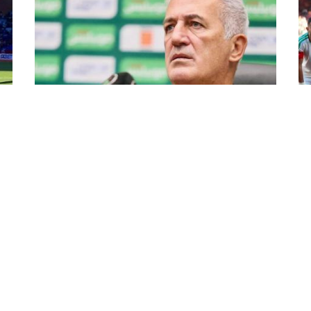
بيتكوفيتش: "التفاصيل الصغيرة
ال
صنعت الفارق"
بع
اد
أبرز فلاديمير بيتكوفيتش مدرب منتخب الجزائر لكرة
أنه
القدم، ليلة السبت، أنّ التفاصيل الصغيرة صنعت
الفارق في لقاء الخضر أمام نيجيريا. أتى ذلك عقب
بال
اقصاء محاربي الصحراء من مرحلة الرُبع لكأس ...
45 دقيقة الأولى التي ...