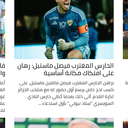
الحارس المغترب فيصل ماستيل: رهان
على افتكاك مكانة أساسية
وا
يمية
يراهن الحارس المغترب فيصل مالفين ماستيل، على
أعل
كسب تحدٍ خاص برسم أول حضور له مع منتخب الجزائر
لكرة القدم. أتى ذلك بعدما حُظي حارس النادي
غوا
السويسري "ستاد نيوني" بأول استدعاء ...
عقد
لمل