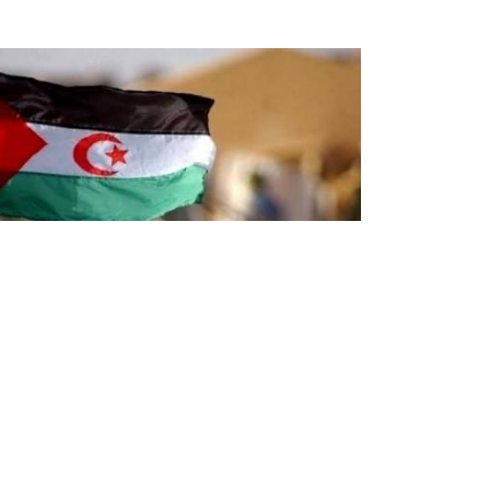
وفد شبابي من ألمانيا وسويسرا يزور
مخيمات اللاجئين الصحراويين
يقوم وفد شبابي قادم من سويسرا وألمانيا بزيارة د
وتضامن لمخيمات اللاجئين الصحراويين، حيث توقف
عند مقر وزارة الخارجية والشؤون الإفريقية الصحراوي