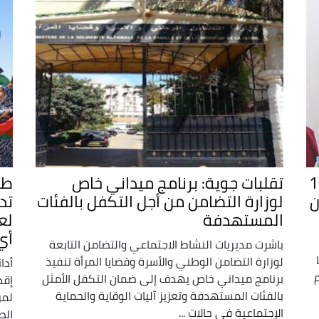
الجزائرية: توزيع 10
تقلبات جوية: برنامج ميداني خاص
طر
ن
لوزارة التضامن من أجل التكفل بالفئات
تد
المستهدفة
لع
أي
باشرت مديريات النشاط الاجتماعي والتضامن التابعة
لوزارة التضامن الوطني والأسرة وقضايا المرأة تنفيذ
أدا
برنامج ميداني خاص يهدف إلى ضمان التكفل الأمثل
إقد
بالفئات المستهدفة وتعزيز آليات الوقاية والحماية
لمر
الإجتماعية في حالات ...
الص