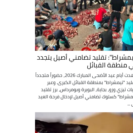
يمشراط": تقليد تضامني أصيل يتجدد
 منطقة القبائل
شهدت أيام عيد الأضحى المبارك 2026، حضوراً متجدداً
ليد "تيمشراط" بمنطقة القبائل الكبرى. وعبر
يات تيزي وزو، بجاية، البويرة وبومرداس، برز تقليد
مشراط" كسلوك تضامني أصيل لإدخال فرحة العيد
...