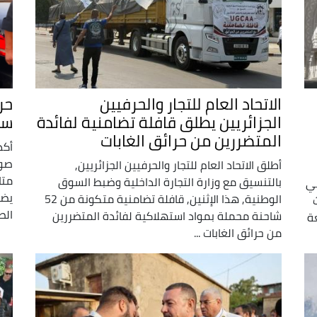
الاتحاد العام للتجار والحرفيين
حر
الجزائريين يطلق قافلة تضامنية لفائدة
سي
المتضررين من حرائق الغابات
أكد
صور
أطلق الاتحاد العام للتجار والحرفيين الجزائريين,
متا
بالتنسيق مع وزارة التجارة الداخلية وضبط السوق
تي
يضم
الوطنية, هذا الإثنين, قافلة تضامنية متكونة من 52
الص
شاحنة محملة بمواد استهلاكية لفائدة المتضررين
ة
من حرائق الغابات ...