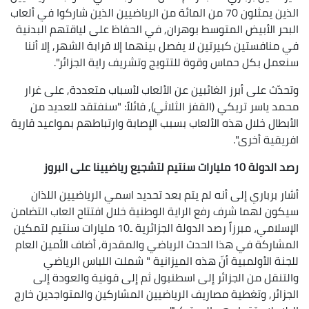
الذين يمثلون 70 من المائة من الرياضيين الذين شاركوا في ألعاب
البحر الأبيض المتوسط بوهران, في الحفاظ على لياقتهم البدنية
في منافستين كبيرتين لا يفصل بينهما إلا قرابة الشهر, إلا أننا
سنعمل بكل حماس وقوة للتتويج وتشريف راية الجزائر".
وتحدّث على أبرز الغائبين عن الألعاب لأسباب متعددة, على غرار
محمد ياسر تريكي (القفز الثلاثي), قائلاً: "سنفتقد للعديد من
الأبطال خلال هذه الألعاب بسبب الإصابة وارتباطهم بمواعيد قارية
افريقية أخرى".
رصد الدولة 10 مليارات سنتيم لتشجيع رياضيينا على البروز
أشار برباري إلى أنه لم يتم بعد تحديد اسمي الرياضيين اللذان
سيكون لهما شرف رفع الراية الوطنية خلال افتتاح العاب التضامن
الإسلامي، مبرزاً رصد الدولة الجزائرية ـ10 مليارات سنتيم لتمكين
المشاركة في هذا الحدث الرياضي والمقدرة, أضاف الأمين العام
للجنة الأولمبية أنّ هذه الميزانية " شملت اللباس الرياضي
والتنقل من الجزائر إلى اسطنبول ثم إلى قونية والعودة إلى
الجزائر, وتغطية مصاريف الرياضيين المشاركين والمتواجدين خارج