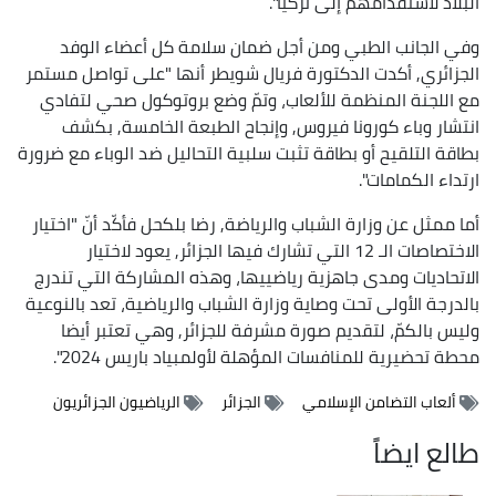
البلاد لاستقدامهم إلى تركيا".
وفي الجانب الطبي ومن أجل ضمان سلامة كل أعضاء الوفد
الجزائري, أكدت الدكتورة فريال شويطر أنها "على تواصل مستمر
مع اللجنة المنظمة للألعاب، وتمّ وضع بروتوكول صحي لتفادي
انتشار وباء كورونا فيروس, وإنجاح الطبعة الخامسة, بكشف
بطاقة التلقيح أو بطاقة تثبت سلبية التحاليل ضد الوباء مع ضرورة
ارتداء الكمامات".
أما ممثل عن وزارة الشباب والرياضة, رضا بلكحل فأكّد أنّ "اختيار
الاختصاصات الـ 12 التي تشارك فيها الجزائر, يعود لاختيار
الاتحاديات ومدى جاهزية رياضييها، وهذه المشاركة التي تندرج
بالدرجة الأولى تحت وصاية وزارة الشباب والرياضية، تعد بالنوعية
وليس بالكمّ، لتقديم صورة مشرفة للجزائر, وهي تعتبر أيضا
محطة تحضيرية للمنافسات المؤهلة لأولمبياد باريس 2024".
ألعاب التضامن الإسلامي
الجزائر
الرياضيون الجزائريون
طالع ايضاً