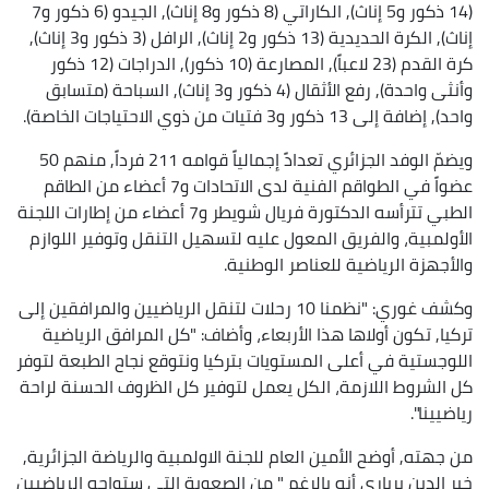
(14 ذكور و5 إناث), الكاراتي (8 ذكور و8 إناث), الجيدو (6 ذكور و7
إناث), الكرة الحديدية (13 ذكور و2 إناث), الرافل (3 ذكور و3 إناث),
كرة القدم (23 لاعباً), المصارعة (10 ذكور), الدراجات (12 ذكور
وأنثى واحدة), رفع الأثقال (4 ذكور و3 إناث), السباحة (متسابق
واحد), إضافة إلى 13 ذكور و3 فتيات من ذوي الاحتياجات الخاصة).
ويضمّ الوفد الجزائري تعدادً إجمالياً قوامه 211 فرداً, منهم 50
عضواً في الطواقم الفنية لدى الاتحادات و7 أعضاء من الطاقم
الطبي تترأسه الدكتورة فريال شويطر و7 أعضاء من إطارات اللجنة
الأولمبية، والفريق المعول عليه لتسهيل التنقل وتوفير اللوازم
والأجهزة الرياضية للعناصر الوطنية.
وكشف غوري: "نظمنا 10 رحلات لتنقل الرياضيين والمرافقين إلى
تركيا, تكون أولاها هذا الأربعاء، وأضاف: "كل المرافق الرياضية
اللوجستية في أعلى المستويات بتركيا ونتوقع نجاح الطبعة لتوفر
كل الشروط اللازمة، الكل يعمل لتوفير كل الظروف الحسنة لراحة
رياضيينا".
من جهته, أوضح الأمين العام للجنة الاولمبية والرياضة الجزائرية,
خير الدين برباري أنه بالرغم " من الصعوبة التي ستواجه الرياضيين