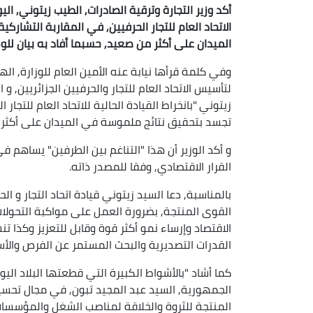
أكد وزير التجارة وترقية الصادرات, الطيب زيتوني, الي
الاتحاد العام للتجار الحرفيين, في المقاربة التشارك
الميدان على أكثر من صعيد, حسبما أفاد به بيان للوزا
زيتوني "بانخراط القيادة الحالية للاتحاد العام للتجار
تجسد بتحقيق نتائج ملموسة في الميدان على أكثر 
و أكد الوزير أن هذا "التناغم بين الطرفين" يساهم ف
القرار الاقتصادي, وفقا للمصدر ذاته.
بالمناسبة, دعا السيد زيتوني قيادة اتحاد التجار و ا
القوى المنتجة, بضرورة العمل على مواكبة التحولات ا
الاقتصاد وإرساء نمو أكثر قوة وقابل للتعزيز وكذا ت
القدرات التصديرية والبحث المستمر عن الفرص والأسو
كما أشاد "بالأشواط الكبيرة التي قطعتها البلاد الي
الجمهورية, السيد عبد المجيد تبون, في مجال تحسين 
المنتجة للثروة والخلاقة لمناصب الشغل والمؤسسا