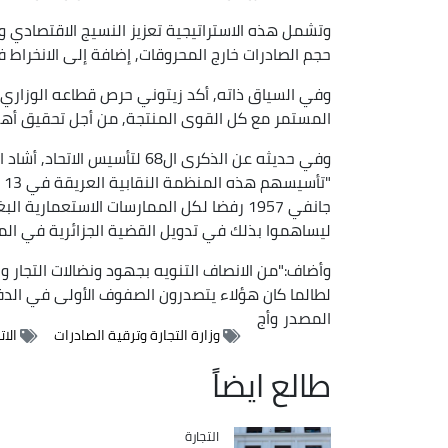
وتشمل هذه الاستراتيجية تعزيز النسيج الاقتصادي و
حجم الصادرات خارج المحروقات, إضافة إلى الانخراط 
وفي السياق ذاته, أكد زيتوني حرص قطاعه الوزاري ع
المستمر مع كل القوى المنتجة, من أجل تحقيق أهد
وفي حديثه عن الذكرى ال68 لتأس
جانفي 1957 رفضا لكل الممارسات الاستعمار
ليساهموا بذلك في تدويل القضية الجزائرية في المح
وأضاف:"من الانصاف التنويه بجهود ونضالات التجار و
لطالما كان هؤلاء يتصدرون الصفوف الأولى في الدفا
المصدر
وأج
وزارة التجارة وترقية الصادرات
الات
طالع ايضاً
التجارة
Catégorie