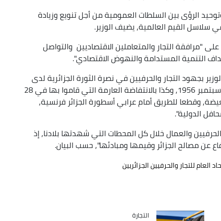
توحيد الرؤى بين السلطات العمومية من أجل تنويع وزيادة
في سلاسل القيم العالمية, يضيف الوزير.
لى "مرافقة التجار والمتعاملين الاقتصاديين والتواصل
اف التنمية المستدامة والنهوض الاقتصادي".
يس الاتحاد, أشاد الوزير بجهود التجار والحرفيين في نصرة الثورة الجزائرية لدى
"تأسيسهم هذه المنظمة النقابية العريقة في 13 سبتمبر 1956, وكذا بالانتفاضة العارمة التي قاموا بها في 28
ية البغيضة, وقطعا للطريق أمام عرابي أسطورة الجزائر فرنسية,
افل الدولية".
الحرفيين والعمال خلال كل المحطات التي شهدتها بلادنا, إذ
ع عن مصالح الجزائر وقيمها ومبادئها", حسب البيان.
حاد العام للتجار والحرفيين الجزائريين
التجارة
Catégorie