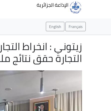
الإذاعة الجزائرية
English
Français
زيتوني : انخراط التجا
التجارة حقق نتائج م