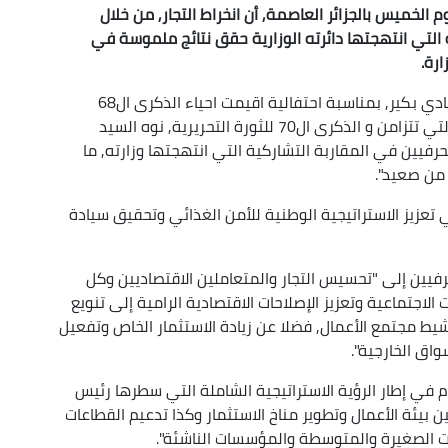
وم الخميس بالجزائر العاصمة, أن انخراط التجار, من خلال
ية التي انتهجتها دائرته الوزارية حقق نتائج ملموسة في
رة.
وفي كلمة قرأها نيابة عنه الأمين العام للوزارة, الهادي بكير, بمناسبة احتفالية اقيمت احياء الذكرى ال68
لتأسيس الاتحاد العام للتجار والحرفيين الجزائريين, و التي تتزامن و الذكرى ال70 للثورة التحريرية, نوه السيد
 الحرفيين في المقاربة التشاركية التي انتهجتها وزارته, ما
من صعيد".
ي تعزيز الاستراتيجية الوطنية للأمن الغذائي وتحقيق سيادة
لحرفيين إلى "تحسيس التجار والمتعاملين الاقتصاديين وكل
لاجتماعية وتعزيز الإصلاحات الاقتصادية الرامية إلى تنويع
نشيط مجتمع الأعمال, فضلا عن زيادة الاستثمار الخاص وتفعيل
اق الخارجية".
وم في إطار الرؤية الاستراتيجية الشاملة التي سطرها رئيس
بيئة الأعمال وتطوير مناخ الاستثمار وكذا تدعيم القطاعات
ت الصغيرة والمتوسطة والمؤسسات الناشئة".