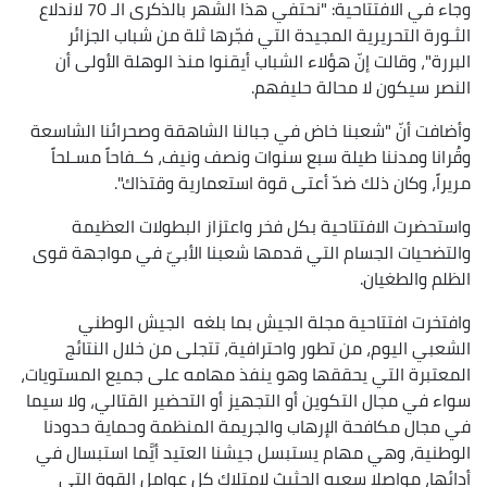
وجاء في الافتتاحية: "نحتفي هذا الشهر بالذكرى الـ 70 لاندلاع
الثـورة التحريرية المجيدة التي فجّرها ثلة من شباب الجزائر
البررة"، وقالت إنّ هؤلاء الشباب أيقنوا منذ الوهلة الأولى أن
النصر سيكون لا محالة حليفهم.
وأضافت أنّ "شعبنا خاض في جبالنا الشاهقة وصحرائنا الشاسعة
وقُرانا ومدننا طيلة سبع سنوات ونصف ونيف، كــفاحاً مسـلحاً
مريراً، وكان ذلك ضدّ أعتى قوة استعمارية وقتذاك".
واستحضرت الافتتاحية بكل فخر واعتزاز البطولات العظيمة
والتضحيات الجسام التي قدمها شعبنا الأبيّ في مواجهة قوى
الظلم والطغيان.
وافتخرت افتتاحية مجلة الجيش بما بلغه الجيش الوطني
الشعبي اليوم، من تطور واحترافية، تتجلى من خلال النتائج
المعتبرة التي يحققها وهو ينفذ مهامه على جميع المستويات،
سواء في مجال التكوين أو التجهيز أو التحضير القتالي، ولا سيما
في مجال مكافحة الإرهاب والجريمة المنظمة وحماية حدودنا
الوطنية، وهي مهام يستبسل جيشنا العتيد أيَّما استبسال في
أدائها، مواصلا سعيه الحثيث لامتلاك كل عوامل القوة التي