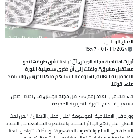
الدفاع الوطني
01/11/2024 - 15:47
أبرزت افتتاحية مجلة الجيش، أنّ "بلادنا تشق طريقها نحو
مستقبل مشرق"، ولفتت إلى أنّ ذكرى سبعينية الثورة
النوفمبرية الغالية، تستوقفنا لنستلهم منها الدروس ولنستمد
منها قوتنا
.
جاء ذلك في العدد رقم 736 من مجلة الجيش، في اصدار خاص
بسبعينية اندلاع الثورة التحريرية المجيدة.
وورد في الافتتاحية الموسومة "على خطى الأبطال": "نحن نحث
الخطى على نهج الجزائر السيدة والمنتصرة المدافعة عن القضايا
العادلة في العالم والشعوب المقهورة"، وسجّلت: "تواصل بلادنا
بكل عزيمة وإصرار استكمال مشاريع استراتيجية كبرى في