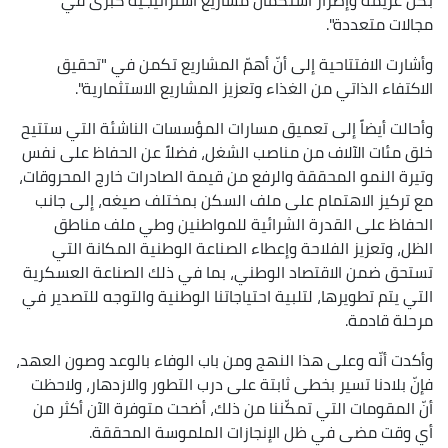
مجالات متعددة".
وأشارت الافتتاحية إلى أنّ أهمّ المشاريع تكمن في "تحقيق
الاكتفاء الذاتي من الغذاء وتعزيز المشاريع الاستثمارية".
وأحالت أيضاً إلى تعميق مسارات المؤسسات الناشئة التي ستتيح
خلق مئات الآلاف من مناصب الشغل، فضلاً عن الحفاظ على نفس
وتيرة النمو المحققة والرفع من قيمة الصادرات خارج المحروقات،
مع تركيز الاهتمام على ملف السكن بمختلف صيغه، إلى جانب
الحفاظ على القدرة الشرائية للمواطنين وطي ملف مناطق
الظل، وتعزيز الفلاحة وإعطاء الصناعة الوطنية المكانة التي
تستحق ضمن الاقتصاد الوطني، بما في ذلك الصناعة العسكرية
التي يتم تطويرها، لتلبية احتياجاتنا الوطنية والتوجه للتصدير في
مرحلة قادمة.
وأكدت أنّه وعلى هذا النهج ومن باب الوفاء بالوعد وصون العهد،
فإنّ بلادنا تسير بخطى ثابتة على درب التطور والازدهار، ولاحظت
أنّ المقومات التي تمكّننا من ذلك، أضحت متوفرة الآن أكثر من
أي وقت مضى في ظل الإنجازات الملموسة المحققة.