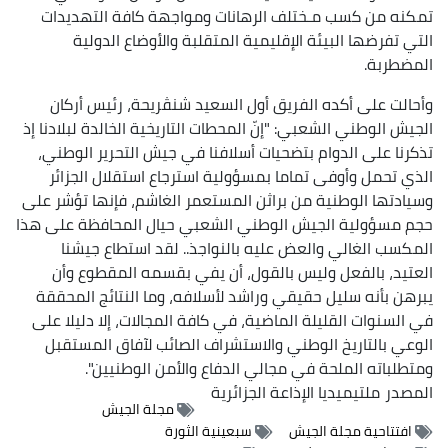
تمكنه من كسب مـختلف الرهانات ومواجهة كافة التهديدات
التي تفرضها البيئة الإقليمية المتقلبة والأوضاع الدولية
المضطربة.
وأحالت على أكده الفريق أول السعيد شنڤريحة، رئيس أركان
الجيش الوطني الشعبي: "إنّ المحطات التاريخية الخالدة لبلادنا إذ
تذكرنا على الدوام بتضحيات أسلافنا في جيش التحرير الوطني،
الذي تحمل وأوفى تماما بمسؤولية استرجاع استقلال الجزائر
وسيادتها الوطنية من براثن المستعمر الغاشم، فإنها تؤشر على
حجم مسؤولية الجيش الوطني الشعبي حيال المحافظة على هذا
المكسب الغالي والعض عليه بالنواجذ.. لقد استطاع جيشنا
العتيد، بالفعل وليس بالقول، أن يفي بقسمه المقطوع وأن
يبرهن بأنه سليل حقيقي وراشد لأسلافه، وما النتائج المحققة
في السنوات القليلة الماضية، في كافة المجالات، إلا دليلا على
الوعي بالتاريخ الوطني والاستشراف الصائب لآفاق المستقبل
ومتطلباته الملحة في مجالي الدفاع والأمن الوطنيين".
المصدر
ملتيميديا الإذاعة الجزائرية
مجلة الجيش
افتتاحية مجلة الجيش
سبعينية الثورة