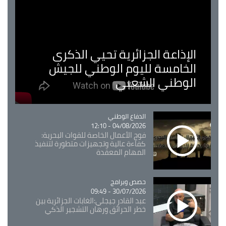
الإذاعة الجزائرية تحيي الذكرى
الخامسة لليوم الوطني للجيش
الوطني الشعبي
Catégorie
الدفاع الوطني
04/08/2026 - 12:10
فوج الأعمال الخاصة للقوات البحرية:
كفاءة عالية وتجهيزات متطورة لتنفيذ
المهام المعقدة
Catégorie
حصص وبرامج
30/07/2026 - 09:49
عبد القادر جيجلي:الغابات الجزائرية بين
خطر الحرائق ورهان التشجير الذكي