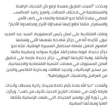
وجدّدت: "أصبحت الطريق معبدة لرفع كل التحديات الراهنة
والمستقبلية في مـختلف المجالات، وتعزيز رصيد المكاسب،
للمضي ببلادنا قُدُما نحو النهضة والنماء في كنف الأمن
والاستقرار، مثلما تطلع إليها شهداؤنا الأبرار ومجاهدونا الأخيار".
ونقلت الافتتاحية على لسان رئيس الجمهورية، السيد عبد المجيد
تبون، تأكيده أنّه في جزائر شامـخة بشعبها الأبي وشبابها
الطموح الحامل لشعلة استكمال المسيرة الوطنية، نتجّه نحو
جزائر جديدة، قوية بمقدراتها، مؤزرة بسواعد وعبقرية بناتها
وأبنائها.. وفية لتاريخها الوطني.. جزائر جديدة عازمة على تحقيق
أفضل المستويات في معدلات التنمية الاقتصادية والاجتماعية،
عبر تسخير الإمكانيات، وتجنيد الطاقات ومـحاربة التقاعس والتحرر
من العراقيل والذهنيات البيروقراطية".
وأشادت: "حبا الله بلادنا بأيام خالدة مجيدة، زاخرة بمحطات وأحداث
فارقة دُونت في صفحات التاريخ الحديث بأحرف من ذهب"، وركّزت
على ثـورة أول نوفمبر المجيدة، التي طبعت الإنسانية بمُثلها
العليا ومبادئها السامية.