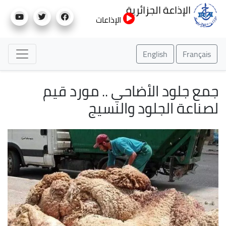
تجاوز
الإذاعة الجزائرية
إلى
الإذاعات
المحتوى
الرئيسي
English
Français
جمع جلود الأضاحي .. مورد قيم
لصناعة الجلود والنسيج