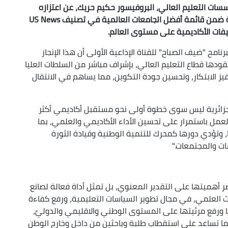
سات التعليم العالي، البروفيسور حكيم حريك، عن اعتزازه
الكبير بإدراج وتصنيف ست مؤسسات جامعية جزائرية ضمن قائمة أفضل الجامعات العالمية في تصنيف US News
امح "ضيف الصباح" للقناة الإذاعية الأولى أن هذا الإنجاز
ودها قطاع التعليم العالي، بإشراف مباشر من السلطات العليا
يز الابتكار، وتحسين جودة التكوين، مما يساهم في الانتقال
جزائرية ليس سوى خطوة أولى نحو مستقبل أكاديمي أكثر
العمل باستمرار على تحسين الأداء الأكاديمي والعلمي، بما
ا، وتؤدي دورها كمحرك للتنمية الوطنية وقيادة الثورة
ات والمجتمعات."
ر أهميتها على التقدير المعنوي، بل تمثل أداة فعالة لصانع
بحث العلمي، في مجال تطوير السياسات التعليمية، ورفع كفاءة
رفع مرئيتها على المستوى الوطني والاقليمي والدوليً،
ما تساعد على استقطاب طلبة وباحثين من داخل وخارج الوطن