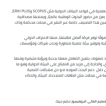
كما شدّد البروفيسور على أهمية تصنيف المجلات العلمية في قواعد البيانات الدولية مثل SCOPUS وERIH PLUS،
 يعزز من حضور البحوث الوطنية عالميًا، ويمنحها مصداقية
حسين هذا التصنيف، خاصة عبر النشر في مجلات محكمة وذات
رموقًا توفر فرصًا أفضل لطلبتها، منها الاعتراف الدولي
حثية وتوفير بيئة علمية متطورة وجذب شركات ومؤسسات
 صعوبات يتعين التعامل معها بجدية وبرؤية متبصرة ومنها
، والحاجة إلى مزيد من الانفتاح على البيئة الدولية وهو ما
ن خلال دعم البحث الموجه نحو حل مشكلات التنمية
ة في مجالات مثل الطاقات المتجددة، البيئة، والذكاء
عليم العالي، البروفيسور حكيم حريك