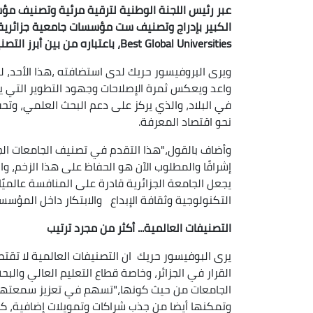
عبر رئيس اللجنة الوطنية لترقية مرئية وتصنيف مؤس
Best Global Universities، باعتباره من بين أبرز التصنيفات الأكاديمية على مستوى العالم.
ويرى البروفيسور حريك لدى استضافته ،هذا الأحد، لبرن
واعد ويعكس ثمرة الإصلاحات وجهود التطوير التي يق
في البلاد، والذي يركز على دعم البحث العلمي، وتحف
نحو اقتصاد المعرفة.
وأضاف بالقول،"هذا التقدم في تصنيف الجامعات ال
إشراقًا والمطلوب الآن هو الحفاظ على هذا الزخم، و
يجعل الجامعة الجزائرية قادرة على المنافسة عالميً
التكنولوجية وثقافة الإبداع والابتكار داخل المؤسس
التصنيفات العالمية... أكثر من مجرد ترتيب
يرى البوفيسور حريك ان التصنيفات العالمية لا تقتص
القرار في الجزائر، وخاصة قطاع التعليم العالي وال
الجامعات من حيث كونها،"تسهم في تعزيز سمعتها و
وتمكنها أيضا من جذب شراكات وتمويلات إضافية، ك