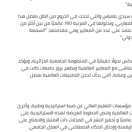
ة."
ة سيدي بلعباس والتي نجحت في الخروج من الظل بفضل هذا
التصنيف واحتلت الصدارة على المستوى الوطني والمغاربي، وبحلولها في المرتبة 760 عالميًا من بين أكثر من
يف اعتمد على عدد من المعايير وفي مقدمتها، "السمعة
دولي."
عكس تحولًا حقيقيًا في المنظومة الجامعية الجزائرية، ويؤكد
ماشى مع المعايير العالمية ويظهر بروز جامعات كانت في
، وعنابة، التي بدأت تدخل التصنيفات العالمية بفضل
مؤسسات التعليم العالي عن ضبط استراتيجية وطنية، وأخرى
العالمية وتنص الخطوط العريضة لهذه الاستراتيجية على
يًا و تحفيز النشر في المجلات ذات الامتياز والانفتاح على
الرقمنة وإدخال الذكاء الاصطناعي في العمل الجامعي