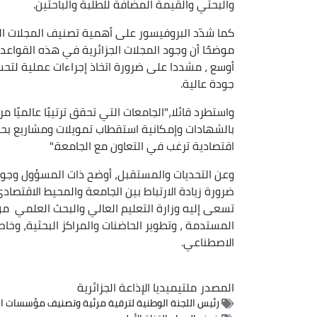
والبحثي والقيمة المضافة للطلبة والباحثين.
موضحًا أن وجود المجلات الجزائرية في هذه القواعد
أوسع ، مشددا على ضرورة اتخاذ إجراءات عملية لت
جودة عالية.
واستطرد قائلا،"الجامعات التي تحقق ترتيبًا عالميًا م
بالشهادات وإمكانية استقطاب تمويلات ومشاريع ب
اقتصادية ترغب في التعاون مع الجامعة."
وعن التحديات والمستقبل، أوضح ذات المسؤول وجود
ضرورة زيادة الارتباط بين الجامعة والمحيط الاقتصادي
تسعى إليه وزارة التعليم العالي والبحث العلمي م
المستدمة ، وتطوير الحاضنات والمراكز البحثية، وخاص
الاصطناعي.
المصدر
ملتيميديا الإذاعة الجزائرية
رئيس اللجنة الوطنية لترقية مرئية وتصنيف مؤسسات الت