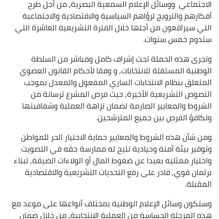
الاجتماعي ووسائل الإعلام السمعية البصرية, من أجل طرح
أفكارهم والترويج لرؤاهم السياسية والاقتصادية والاجتماعية
التي سيرافعون من أجلها خلال الفترة التشريعية العاشرة التي
ستدوم خمس سنوات.
وتجرى هذه الحملة تحت إشراف كامل ومباشر من السلطة
الوطنية المستقلة للانتخابات, و وفقا لأحكام القانون العضوي
المتعلق بنظام الانتخابات الساري المفعول والمعدل بموجب
النصوص التشريعية الأخيرة, حيث فرض المشرع ترسانة من
الشروط والمعايير الصارمة لضمان نزاهة العملية وشفافيتها
وتكافؤ الفرص بين جميع المترشحين.
ومن شأن هذه الشروط والمعايير حماية الاختيار الحر للمواطن
وتوفير بيئة آمنة وحيادية تتيح له ممارسة حقه في التصويت
واختيار ممثليه بعيدا عن ضغوط المال أو الولاءات الضيقة, لبناء
برلمان قوي, قادر على رفع التحديات التشريعية والاقتصادية
المقبلة.
وستكون وسائل الإعلام الوطنية بمختلف أنواعها على موعد مع
هذه المرحلة الحساسة من العملية الانتخابية, من خلال ضمان