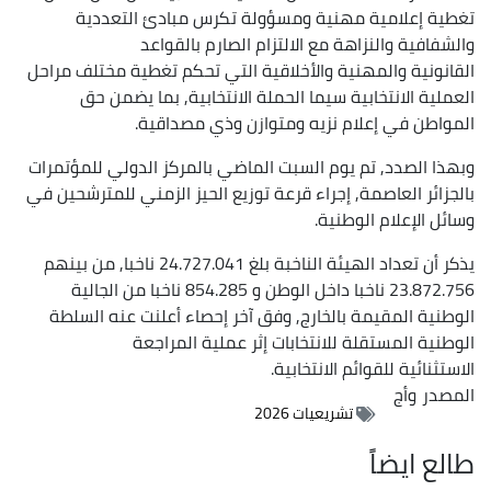
تغطية إعلامية مهنية ومسؤولة تكرس مبادئ التعددية
والشفافية والنزاهة مع الالتزام الصارم بالقواعد
القانونية والمهنية والأخلاقية التي تحكم تغطية مختلف مراحل
العملية الانتخابية سيما الحملة الانتخابية, بما يضمن حق
المواطن في إعلام نزيه ومتوازن وذي مصداقية.
وبهذا الصدد, تم يوم السبت الماضي بالمركز الدولي للمؤتمرات
بالجزائر العاصمة, إجراء قرعة توزيع الحيز الزمني للمترشحين في
وسائل الإعلام الوطنية.
يذكر أن تعداد الهيئة الناخبة بلغ 24.727.041 ناخبا, من بينهم
23.872.756 ناخبا داخل الوطن و 854.285 ناخبا من الجالية
الوطنية المقيمة بالخارج, وفق آخر إحصاء أعلنت عنه السلطة
الوطنية المستقلة للانتخابات إثر عملية المراجعة
الاستثنائية للقوائم الانتخابية.
المصدر
وأج
تشريعيات 2026
طالع ايضاً