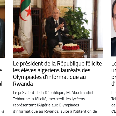
Le président de la République félicite
L
e
les élèves algériens lauréats des
u
Olympiades d'informatique au
p
l
Rwanda
d
Le président de la République, M. Abdelmadjid
Le
Tebboune, a félicité, mercredi, les lycéens
Te
représentant l'Algérie aux Olympiades
de
d'informatique au Rwanda, suite à l'obtention de
d'
ent