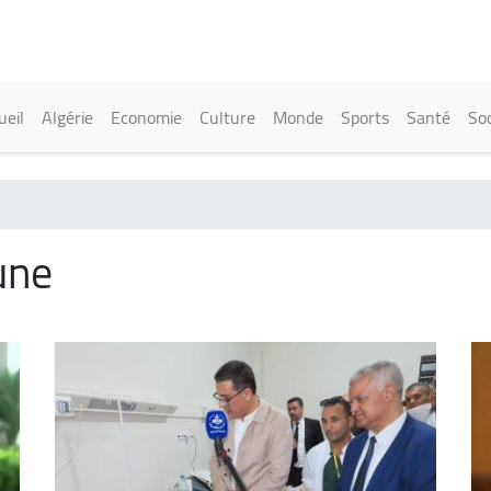
Aller
au
contenu
principal
in navigation
ueil
Algérie
Economie
Culture
Monde
Sports
Santé
Soc
une