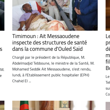
Timimoun : Ait Messaoudene
L
inspecte des structures de santé
p
s
dans la commune d'Ouled Saïd
d
m
Chargé par le président de la République, M.
f
Abdelmadjid Tebboune, le ministre de la Santé, M.
B
Mohamed Seddik Ait Messaoudene, s'est rendu,
 M.
lundi, à l'Etablissement public hospitalier (EPH)
e
Le
Chahid El ...
Te
su
Co