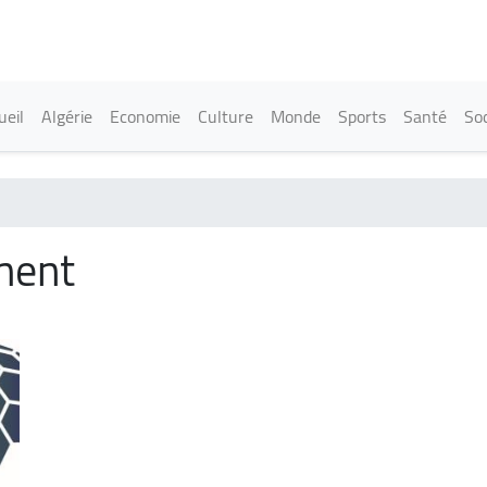
Aller
au
contenu
principal
in navigation
ueil
Algérie
Economie
Culture
Monde
Sports
Santé
Soc
ment