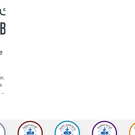
e
er,
s
..