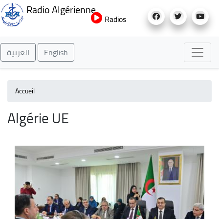
Aller
Radio Algérienne
au
Radios
contenu
principal
العربية
English
Accueil
Algérie UE