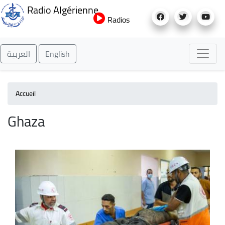
Aller
Radio Algérienne
au
Radios
contenu
principal
العربية
English
Accueil
Ghaza