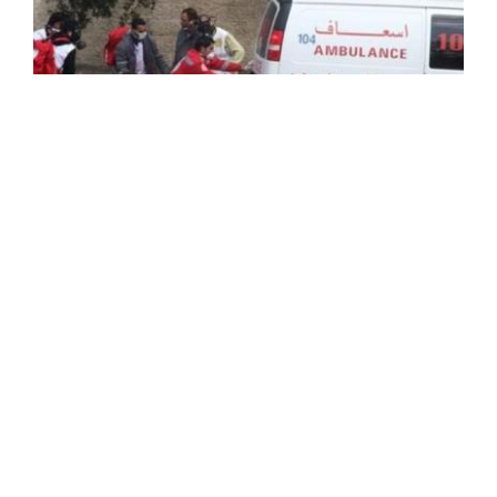
Agression sioniste contre Ghaza : le bilan
s'alourdit à 73.269 martyrs et 173.811
blessés
L'agression génocidaire sioniste contre la bande de Ghaza
a fait 73.269 martyrs et 173.811 blessés, en majorité des
femmes et des enfants, depuis le 7 octobre 2023, selon
un nouveau ...