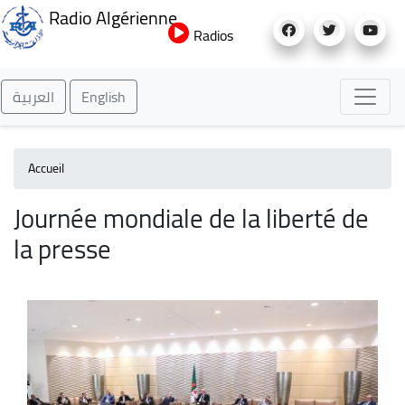
Aller
Radio Algérienne
au
Radios
contenu
principal
العربية
English
Accueil
Journée mondiale de la liberté de
la presse