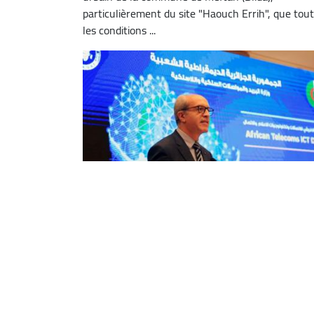
particulièrement du site "Haouch Errih", que tou
les conditions ...
Le ministère de la Poste célèbre la
Journée africaine des
télécommunications et des TIC
Le "Rôle des technologies de l'information et de l