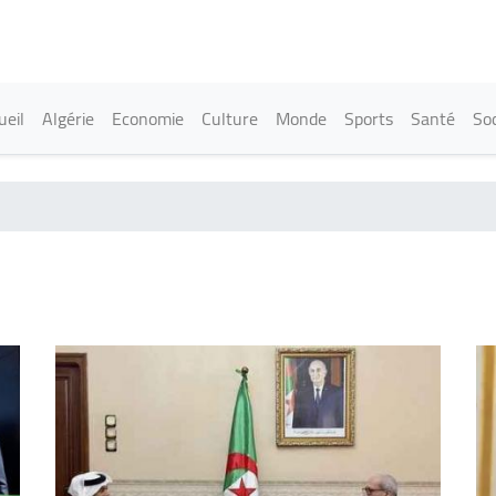
Aller
au
contenu
principal
in navigation
ueil
Algérie
Economie
Culture
Monde
Sports
Santé
Soc