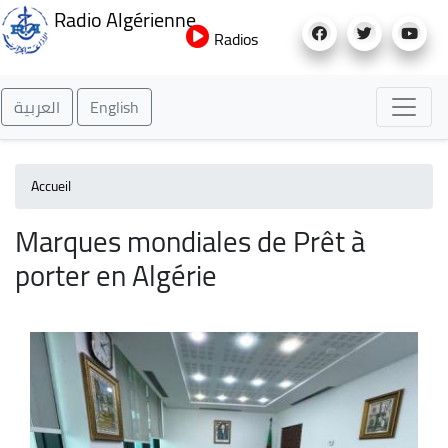
Aller
Radio Algérienne
au
Radios
contenu
principal
العربية
English
Accueil
Marques mondiales de Prêt à
porter en Algérie