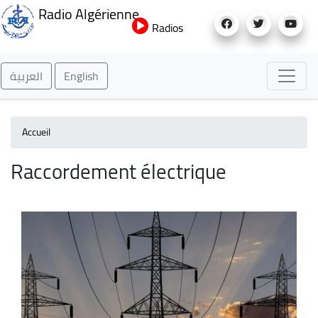
Aller
Radio Algérienne
au
Radios
contenu
principal
العربية
English
Accueil
Raccordement électrique