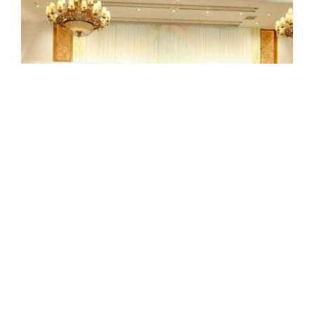
La République sahraouie prend part à la
TICAD 9
La République arabe sahraouie démocratique (RASD)
participe, en sa qualité de membre fondateur de l'Union
africaine (UA), à la Conférence internationale de Tokyo
sur le développement de l'Afrique (TICAD 9) ...