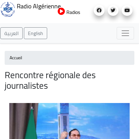
Aller
Radio Algérienne
au
Radios
contenu
principal
العربية
English
Accueil
Rencontre régionale des
journalistes