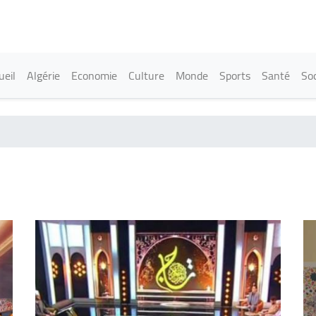
Aller
au
contenu
principal
in navigation
ueil
Algérie
Economie
Culture
Monde
Sports
Santé
Soc