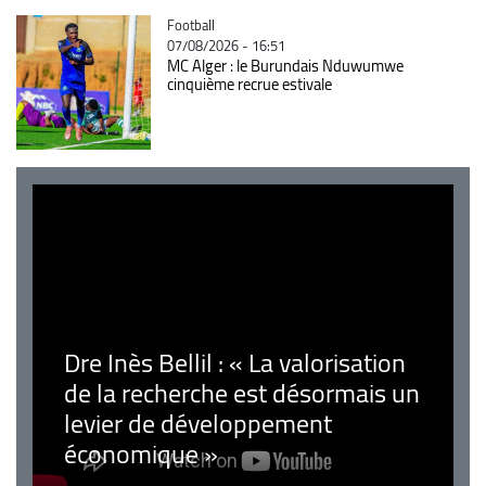
Catégorie
Football
07/08/2026 - 16:51
MC Alger : le Burundais Nduwumwe
cinquième recrue estivale
Dre Inès Bellil : « La valorisation
de la recherche est désormais un
levier de développement
économique »