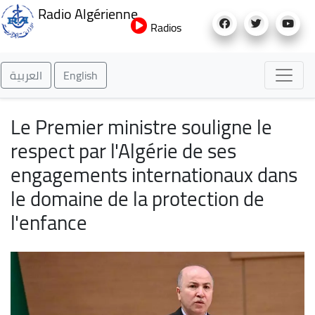
Aller
Radio Algérienne
au
Radios
contenu
principal
العربية
English
Le Premier ministre souligne le
respect par l'Algérie de ses
engagements internationaux dans
le domaine de la protection de
l'enfance