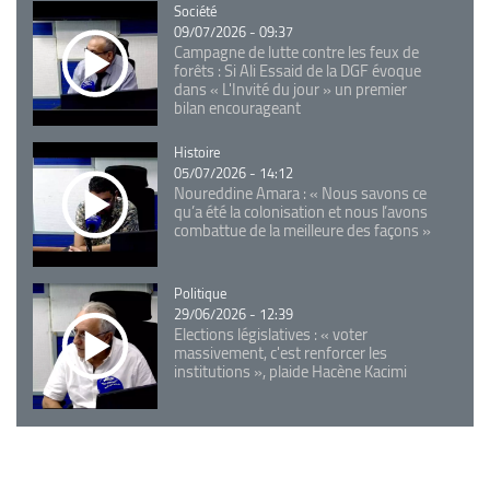
Catégorie
Société
09/07/2026 - 09:37
Campagne de lutte contre les feux de
forêts : Si Ali Essaid de la DGF évoque
dans « L'Invité du jour » un premier
bilan encourageant
Catégorie
Histoire
05/07/2026 - 14:12
Noureddine Amara : « Nous savons ce
qu’a été la colonisation et nous l’avons
combattue de la meilleure des façons »
Catégorie
Politique
29/06/2026 - 12:39
Elections législatives : « voter
massivement, c'est renforcer les
institutions », plaide Hacène Kacimi