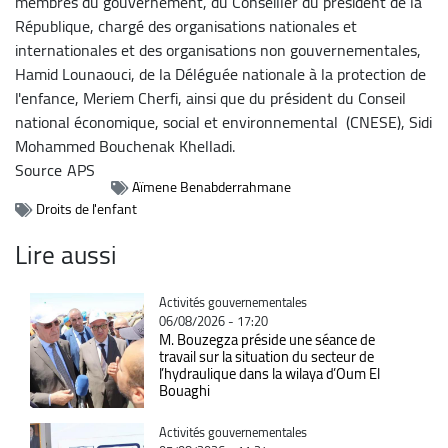
membres du gouvernement, du Conseiller du président de la
République, chargé des organisations nationales et
internationales et des organisations non gouvernementales,
Hamid Lounaouci, de la Déléguée nationale à la protection de
l'enfance, Meriem Cherfi, ainsi que du président du Conseil
national économique, social et environnemental (CNESE), Sidi
Mohammed Bouchenak Khelladi.
Source
APS
Aïmene Benabderrahmane
Droits de l'enfant
Lire aussi
Catégorie
Activités gouvernementales
06/08/2026 - 17:20
M. Bouzegza préside une séance de
travail sur la situation du secteur de
l’hydraulique dans la wilaya d’Oum El
Bouaghi
Catégorie
Activités gouvernementales