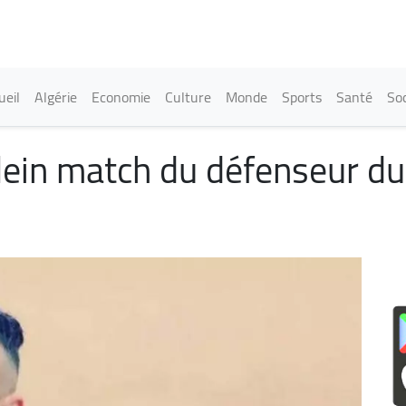
Aller
au
contenu
principal
in navigation
ueil
Algérie
Economie
Culture
Monde
Sports
Santé
Soc
plein match du défenseur d