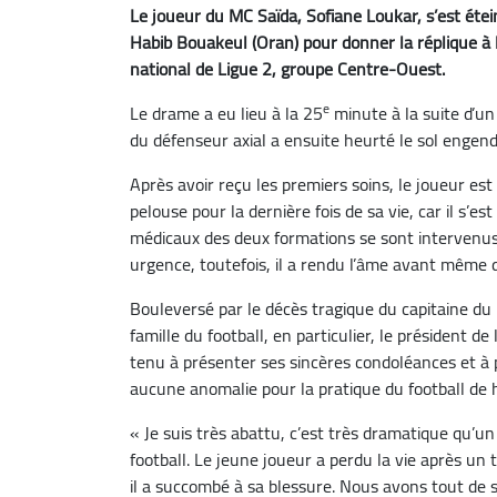
Le joueur du MC Saïda, Sofiane Loukar, s’est éte
Habib Bouakeul (Oran) pour donner la réplique à 
national de Ligue 2, groupe Centre-Ouest.
e
Le drame a eu lieu à la 25
minute à la suite d’un
du défenseur axial a ensuite heurté le sol engen
Après avoir reçu les premiers soins, le joueur est r
pelouse pour la dernière fois de sa vie, car il s’e
médicaux des deux formations se sont intervenus
urgence, toutefois, il a rendu l’âme avant même d’
Bouleversé par le décès tragique du capitaine du M
famille du football, en particulier, le président d
tenu à présenter ses sincères condoléances et à 
aucune anomalie pour la pratique du football de
« Je suis très abattu, c’est très dramatique qu’u
football. Le jeune joueur a perdu la vie après un
il a succombé à sa blessure. Nous avons tout de sui