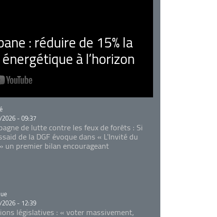
ne : réduire de 15% la
nergétique à l’horizon
rie
é
/2026 - 09:37
agne de lutte contre les feux de forêts : Si
Essaid de la DGF évoque dans « L'Invité du
 » un premier bilan encourageant
rie
que
/2026 - 12:39
tions législatives : « voter massivement,