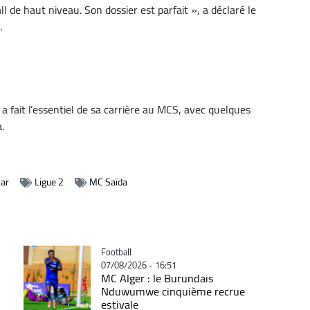
l de haut niveau. Son dossier est parfait », a déclaré le
.
 fait l’essentiel de sa carrière au MCS, avec quelques
.
kar
Ligue 2
MC Saïda
Catégorie
Football
07/08/2026 - 16:51
MC Alger : le Burundais
Nduwumwe cinquième recrue
estivale