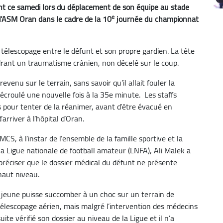
int ce samedi lors du déplacement de son équipe au stade
e
l’ASM Oran dans le cadre de la 10
journée du championnat
 télescopage entre le défunt et son propre gardien. La tête
drant un traumatisme crânien, non décelé sur le coup.
evenu sur le terrain, sans savoir qu’il allait fouler la
st écroulé une nouvelle fois à la 35e minute.
Les staffs
 pour tenter de la réanimer, avant d’être évacué en
arriver à l’hôpital d’Oran.
CS, à l’instar de l’ensemble de la famille sportive et la
e la Ligue nationale de football amateur (LNFA), Ali Malek a
préciser que le dossier médical du défunt ne présente
 haut niveau.
n jeune puisse succomber à un choc sur un terrain de
 télescopage aérien, mais malgré l’intervention des médecins
te vérifié son dossier au niveau de la Ligue et il n’a