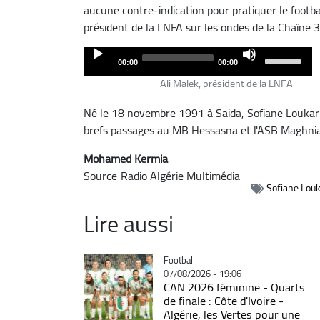
aucune contre-indication pour pratiquer le footbal
président de la LNFA sur les ondes de la Chaîne 3
Audio
Use
00:00
00:00
Player
Up/Down
Ali Malek, président de la LNFA
Arrow
keys
Né le 18 novembre 1991 à Saida, Sofiane Loukar a
to
brefs passages au MB Hessasna et l'ASB Maghnia
increase
Mohamed Kermia
or
Source
Radio Algérie Multimédia
decrease
Sofiane Lou
volume.
Lire aussi
Catégorie
Football
07/08/2026 - 19:06
CAN 2026 féminine - Quarts
de finale : Côte d'Ivoire -
Algérie, les Vertes pour une