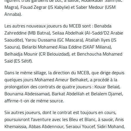
Magra), Fouad Zegrar (JS Kabylie) et Saber Medour (USM
Annaba).
Les autres nouveaux joueurs du MCEB sont : Benabda
Zahreddine (MB Batna), Seilaa Abdelhak (Al-Sadd/D2 Arabie
Saoudite), Yarou Oussama (GC Mascara), Atallah Ilyes (JS
Saoura), Belaribi Mohamed Alaa Eddine (SKAF Miliana),
Belhaidja Mounir (CR Belouizdad), et Benchoucha Mohamed
Saïd (ES Sétif).
Dans le même sillage, la direction du MCEB, que dirige depuis
quelques jours Mohamed Ameur Belhaket, a procédé à la
prolongation des contrats de quatre joueurs : Kouar Belaid,
Bounama Abdessamad, Barkat Abdelilah et Belalem Djamel,
affirme-t-on de même source.
Six autres joueurs, dont le contrat est toujours en cours,
poursuivront l'aventure avec les Bleu et Blanc, à savoir, Anis
Khemaissia, Abbas Abdennour, Seraoui Youcef, Sidiri Mohand,