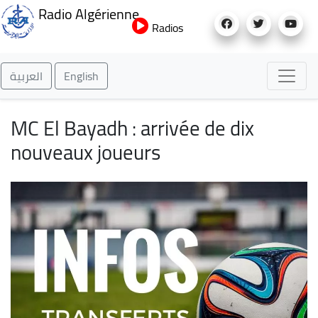
Aller
Radio Algérienne
au
Radios
contenu
principal
العربية
English
MC El Bayadh : arrivée de dix
nouveaux joueurs