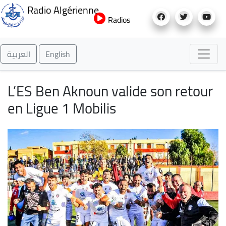
Aller
Radio Algérienne
au
Radios
contenu
principal
العربية
English
L’ES Ben Aknoun valide son retour
en Ligue 1 Mobilis