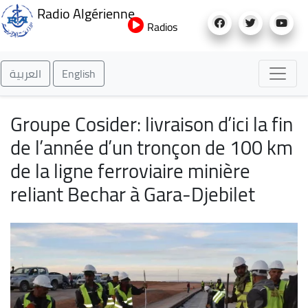
Aller
Radio Algérienne
au
Radios
contenu
principal
العربية
English
Groupe Cosider: livraison d’ici la fin
de l’année d’un tronçon de 100 km
de la ligne ferroviaire minière
reliant Bechar à Gara-Djebilet