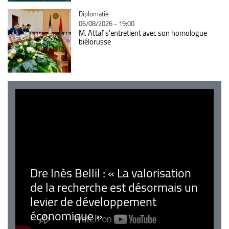
Catégorie
Diplomatie
06/08/2026 - 19:00
M. Attaf s'entretient avec son homologue
biélorusse
Dre Inès Bellil : « La valorisation
de la recherche est désormais un
levier de développement
économique »