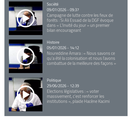
Catégorie
Société
09/07/2026 - 09:37
Campagne de lutte contre les feux de
forêts : Si Ali Essaid de la DGF évoque
dans « L'Invité du jour » un premier
bilan encourageant
Catégorie
Histoire
05/07/2026 - 14:12
Noureddine Amara : « Nous savons ce
qu’a été la colonisation et nous l’avons
combattue de la meilleure des façons »
Catégorie
Politique
29/06/2026 - 12:39
Elections législatives : « voter
massivement, c'est renforcer les
institutions », plaide Hacène Kacimi