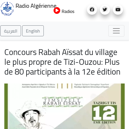
Aller
Radio Algérienne
au
Radios
contenu
principal
العربية
English
Concours Rabah Aïssat du village
le plus propre de Tizi-Ouzou: Plus
de 80 participants à la 12e édition