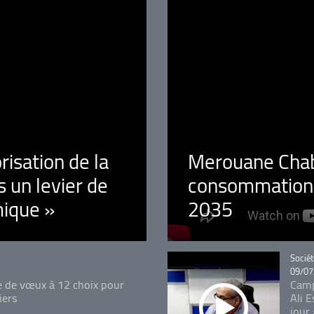
orisation de la
Merouane Chaba
 un levier de
consommation é
ique »
2035
Catégo
Sociét
09/07
e de vœux à 12 choix pour
Camp
iers
Ali 
jour