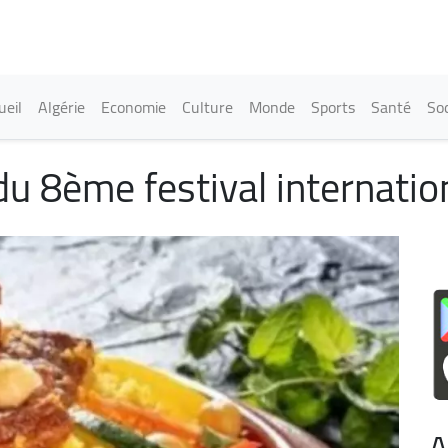
Aller
au
contenu
principal
in navigation
ueil
Algérie
Economie
Culture
Monde
Sports
Santé
Soc
du 8ème festival internati
A