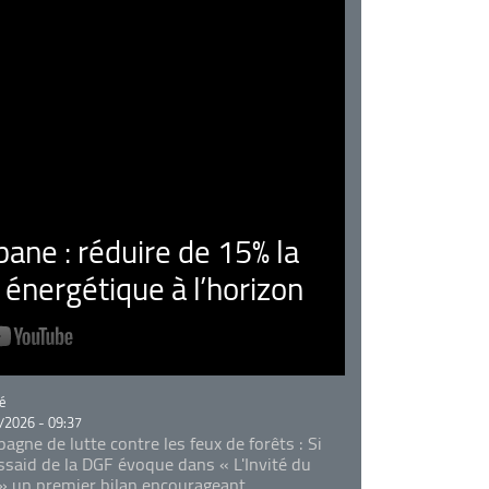
ne : réduire de 15% la
nergétique à l’horizon
rie
é
/2026 - 09:37
agne de lutte contre les feux de forêts : Si
Essaid de la DGF évoque dans « L'Invité du
 » un premier bilan encourageant