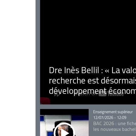
Dre Inès Bellil : « La val
recherche est désormais
développement économ
Catégorie
Enseignement supérieur
12/07/2026 - 12:09
BAC 2026 : une fich
les nouveaux bachel