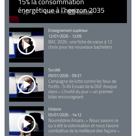
15% la consommation
énergétique à l’horizon 2035
Catégorie
Enseignement supérieur
12/07/2026 - 12:09
BAC 2026 : une fiche de vœux à 12
choix pour les nouveaux bacheliers
Catégorie
Société
09/07/2026 - 09:37
Campagne de lutte contre les feux de
forêts : Si Ali Essaid de la DGF évoque
dans « L'Invité du jour » un premier
bilan encourageant
Catégorie
Histoire
05/07/2026 - 14:12
Noureddine Amara : « Nous savons ce
qu’a été la colonisation et nous l’avons
combattue de la meilleure des façons »