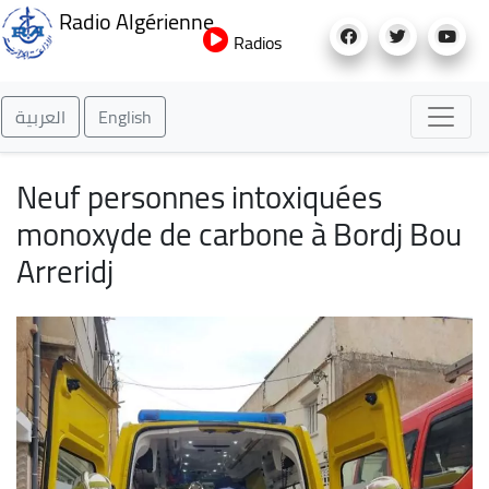
Aller
Radio Algérienne
au
Radios
contenu
principal
العربية
English
Neuf personnes intoxiquées
monoxyde de carbone à Bordj Bou
Arreridj