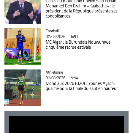
Décès du moudjahid Cheikh Saïd El Hadj
Mohamed Ben Brahim «Kaabache» : le
président de la République présente ses
condoléances
Catégorie
Football
07/08/2026 - 16:51
MC Alger : le Burundais Nduwumwe
cinquième recrue estivale
Catégorie
Athlétisme
07/08/2026 - 15:54
Mondiaux 2026 (U20) : Younes Ayachi
qualifié pour la finale du saut en hauteur