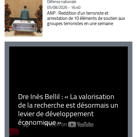
Catégorie
Défense nationale
05/08/2026 - 16:40
ANP : Reddition d'un terroriste et
arrestation de 10 éléments de soutien aux
groupes terroristes en une semaine
Dre Inès Bellil : « La valorisation
de la recherche est désormais un
levier de développement
économique »