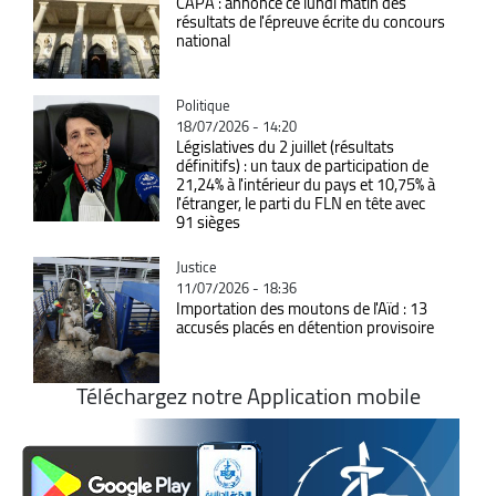
CAPA : annonce ce lundi matin des
résultats de l'épreuve écrite du concours
national
Catégorie
Politique
18/07/2026 - 14:20
Législatives du 2 juillet (résultats
définitifs) : un taux de participation de
21,24% à l'intérieur du pays et 10,75% à
l'étranger, le parti du FLN en tête avec
91 sièges
Catégorie
Justice
11/07/2026 - 18:36
Importation des moutons de l'Aïd : 13
accusés placés en détention provisoire
Téléchargez notre Application mobile