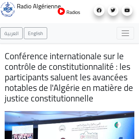
Aller
Radio Algérienne
au
Radios
contenu
principal
العربية
English
Conférence internationale sur le
contrôle de constitutionnalité : les
participants saluent les avancées
notables de l'Algérie en matière de
justice constitutionnelle