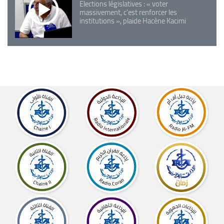
Elections législatives : « voter
massivement, c'est renforcer les
institutions », plaide Hacène Kacimi