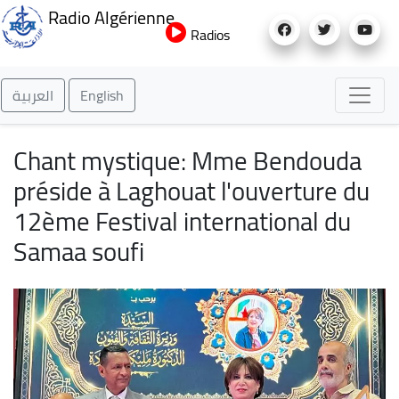
Aller
Radio Algérienne
au
Radios
contenu
principal
العربية
English
Chant mystique: Mme Bendouda
préside à Laghouat l'ouverture du
12ème Festival international du
Samaa soufi