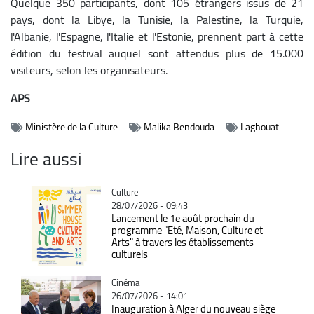
Quelque 350 participants, dont 105 étrangers issus de 21
pays, dont la Libye, la Tunisie, la Palestine, la Turquie,
l'Albanie, l'Espagne, l'Italie et l'Estonie, prennent part à cette
édition du festival auquel sont attendus plus de 15.000
visiteurs, selon les organisateurs.
APS
Ministère de la Culture
Malika Bendouda
Laghouat
Lire aussi
Catégorie
Culture
28/07/2026 - 09:43
Lancement le 1e août prochain du
programme "Eté, Maison, Culture et
Arts" à travers les établissements
culturels
Catégorie
Cinéma
26/07/2026 - 14:01
Inauguration à Alger du nouveau siège