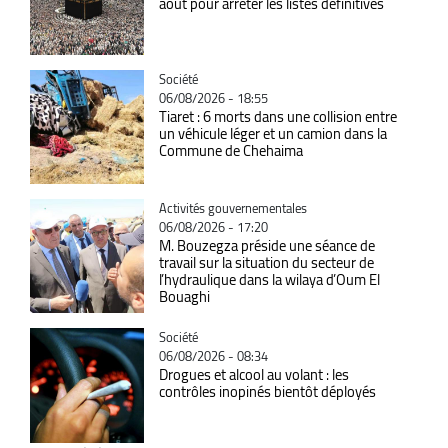
août pour arrêter les listes définitives
Catégorie
Société
06/08/2026 - 18:55
Tiaret : 6 morts dans une collision entre
un véhicule léger et un camion dans la
Commune de Chehaima
Catégorie
Activités gouvernementales
06/08/2026 - 17:20
M. Bouzegza préside une séance de
travail sur la situation du secteur de
l’hydraulique dans la wilaya d’Oum El
Bouaghi
Catégorie
Société
06/08/2026 - 08:34
Drogues et alcool au volant : les
contrôles inopinés bientôt déployés