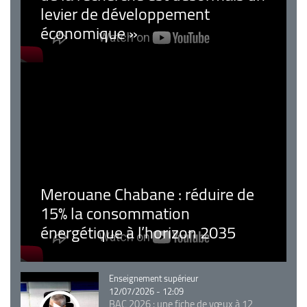
levier de développement
économique »
Merouane Chabane : réduire de
15% la consommation
énergétique à l’horizon 2035
Catégorie
Enseignement supérieur
12/07/2026 - 12:09
BAC 2026 : une fiche de vœux à 12