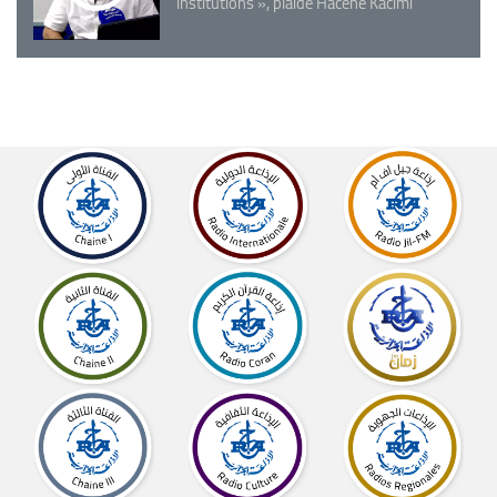
institutions », plaide Hacène Kacimi