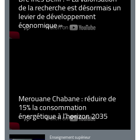
de la recherche est désormais un
levier de développement
économique »
Merouane Chabane : réduire de
15% la consommation
énergétique à l’horizon 2035
Catégorie
Enseignement supérieur