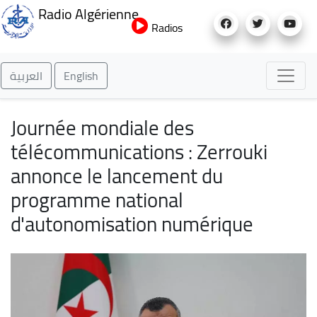
Aller
Radio Algérienne
au
Radios
contenu
principal
العربية
English
Journée mondiale des
télécommunications : Zerrouki
annonce le lancement du
programme national
d'autonomisation numérique