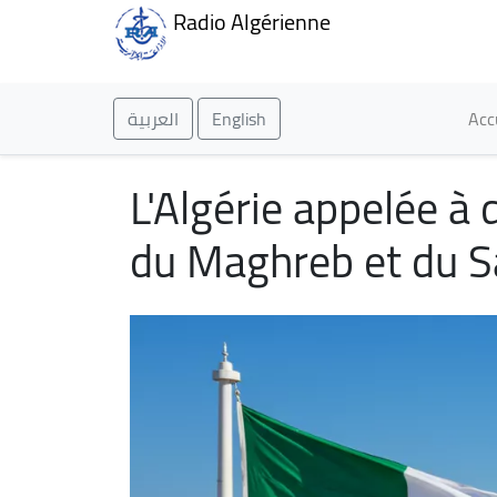
Radio Algérienne
Ma
العربية
English
Acc
L'Algérie appelée à 
du Maghreb et du S