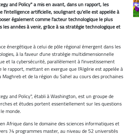
tegy and Policy" a mis en avant, dans un rapport, les
l'intelligence artificielle, soulignant qu'elle est appelée à
poser également comme l'acteur technologique le plus
 les années à venir, grâce à sa stratégie technologique et
nce énergétique à celui de pôle régional émergent dans les
nologies, à la faveur d'une stratégie multidimensionnelle
ue et la cybersécurité, parallèlement à l'investissement
lle le rapport, mettant en exergue que l'Algérie est appelée à
du Maghreb et de la région du Sahel au cours des prochaines
ategy and Policy", établi à Washington, est un groupe de
herches et études portent essentiellement sur les questions
s le monde.
ts en Afrique dans le domaine des sciences informatiques et
ravers 74 programmes master, au niveau de 52 universités