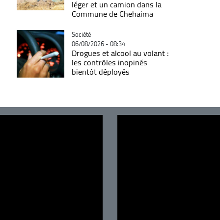
léger et un camion dans la
Commune de Chehaima
Catégorie
Société
06/08/2026 - 08:34
Drogues et alcool au volant :
les contrôles inopinés
bientôt déployés