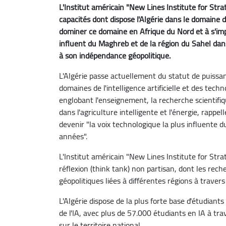
L'Institut américain "New Lines Institute for Stra
capacités dont dispose l'Algérie dans le domaine de 
dominer ce domaine en Afrique du Nord et à s'im
influent du Maghreb et de la région du Sahel dans
à son indépendance géopolitique.
L'Algérie passe actuellement du statut de puissa
domaines de l'intelligence artificielle et des tech
englobant l'enseignement, la recherche scientifiq
dans l'agriculture intelligente et l'énergie, rappe
devenir "la voix technologique la plus influente 
années".
L'Institut américain "New Lines Institute for Str
réflexion (think tank) non partisan, dont les rec
géopolitiques liées à différentes régions à traver
L'Algérie dispose de la plus forte base d'étudian
de l'IA, avec plus de 57.000 étudiants en IA à t
sur le territoire national.