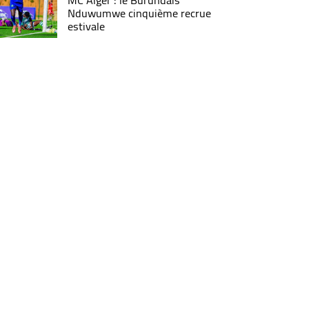
MC Alger : le Burundais
Nduwumwe cinquième recrue
estivale