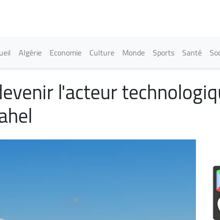
Aller
au
contenu
principal
in navigation
ueil
Algérie
Economie
Culture
Monde
Sports
Santé
Soc
devenir l'acteur technologiq
ahel