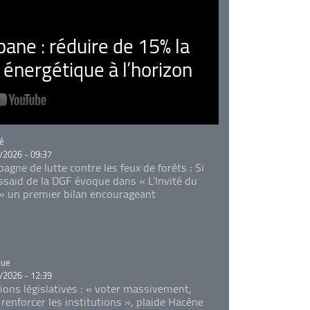
ne : réduire de 15% la
nergétique à l’horizon
rie
é
/2026 - 09:37
agne de lutte contre les feux de forêts : Si
Essaid de la DGF évoque dans « L'Invité du
 » un premier bilan encourageant
rie
que
/2026 - 12:39
tions législatives : « voter massivement,
 renforcer les institutions », plaide Hacène