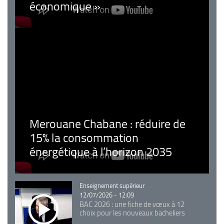
économique »
Merouane Chabane : réduire de
15% la consommation
énergétique à l’horizon 2035
Catégorie
Enseignement supérieur
12/07/2026 - 12:09
BAC 2026 : une fiche de vœux à 12
choix pour les nouveaux bacheliers