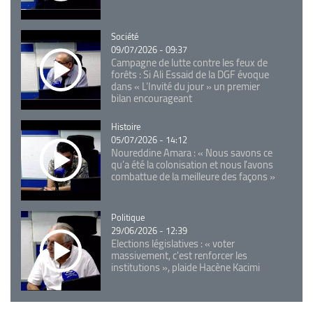
Catégorie
Société
09/07/2026 - 09:37
Campagne de lutte contre les feux de
forêts : Si Ali Essaid de la DGF évoque
dans « L'Invité du jour » un premier
bilan encourageant
Catégorie
Histoire
05/07/2026 - 14:12
Noureddine Amara : « Nous savons ce
qu’a été la colonisation et nous l’avons
combattue de la meilleure des façons »
Catégorie
Politique
29/06/2026 - 12:39
Elections législatives : « voter
massivement, c'est renforcer les
institutions », plaide Hacène Kacimi