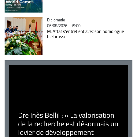
Catégorie
Diplomatie
06/08/2026 - 19:00
M. Attaf s'entretient avec son homologue
biélorusse
Dre Inès Bellil : « La valorisation
de la recherche est désormais un
levier de développement