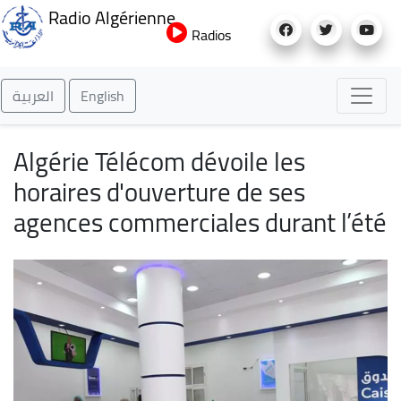
Aller
Radio Algérienne
au
Radios
contenu
principal
العربية
English
Algérie Télécom dévoile les
horaires d'ouverture de ses
agences commerciales durant l’été