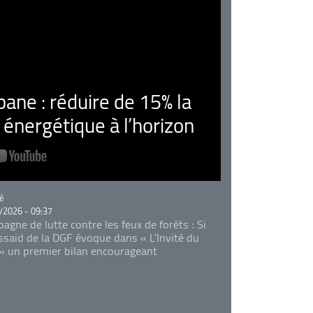
ne : réduire de 15% la
nergétique à l’horizon
rie
é
/2026 - 09:37
agne de lutte contre les feux de forêts : Si
Essaid de la DGF évoque dans « L'Invité du
 » un premier bilan encourageant