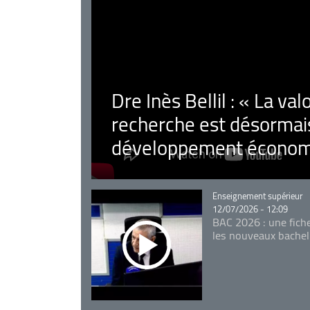
Dre Inès Bellil : « La val
recherche est désormais
développement économ
Catégorie
Enseignement supérieur
12/07/2026 - 12:09
BAC 2026 : une fich
les nouveaux bachel