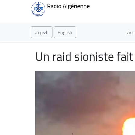
Radio Algérienne
Ma
العربية
English
Acc
Un raid sioniste fai