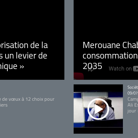
orisation de la
Merouane Chaba
 un levier de
consommation é
ique »
2035
Catégo
Sociét
09/07
e de vœux à 12 choix pour
Camp
iers
Ali 
jour