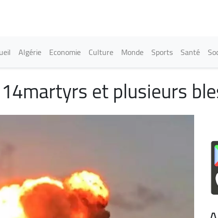
Aller
au
contenu
principal
in navigation
ueil
Algérie
Economie
Culture
Monde
Sports
Santé
Soc
t 14martyrs et plusieurs bl
A