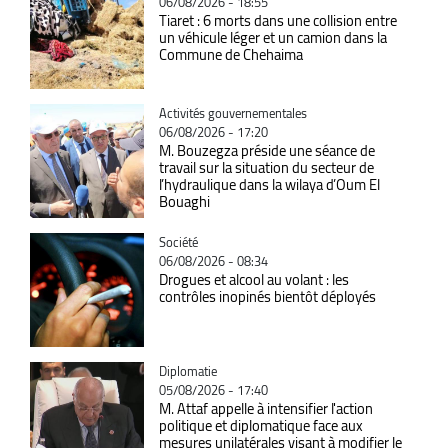
06/08/2026 - 18:55
Tiaret : 6 morts dans une collision entre
un véhicule léger et un camion dans la
Commune de Chehaima
Catégorie
Activités gouvernementales
06/08/2026 - 17:20
M. Bouzegza préside une séance de
travail sur la situation du secteur de
l’hydraulique dans la wilaya d’Oum El
Bouaghi
Catégorie
Société
06/08/2026 - 08:34
Drogues et alcool au volant : les
contrôles inopinés bientôt déployés
Catégorie
Diplomatie
05/08/2026 - 17:40
M. Attaf appelle à intensifier l'action
politique et diplomatique face aux
mesures unilatérales visant à modifier le