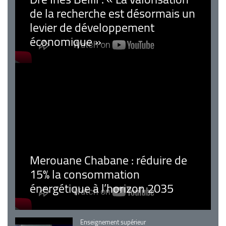
de la recherche est désormais un
levier de développement
économique »
Merouane Chabane : réduire de
15% la consommation
énergétique à l’horizon 2035
Catégorie
Enseignement supérieur