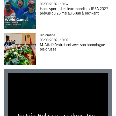
06/08/2026 - 19:04
Handisport - Les Jeux mondiaux IBSA 2027
prévus du 26 mai au 6 juin à Tachkent
Catégorie
Diplomatie
06/08/2026 - 19:00
M. Attaf s'entretient avec son homologue
biélorusse
Dre Inès Bellil : « La valorisation