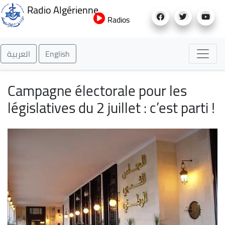
Aller
Radio Algérienne
au
Radios
contenu
principal
العربية
English
Campagne électorale pour les
législatives du 2 juillet : c’est parti !