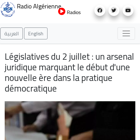
Aller
Radio Algérienne
au
Radios
contenu
principal
العربية
English
Législatives du 2 juillet : un arsenal
juridique marquant le début d'une
nouvelle ère dans la pratique
démocratique