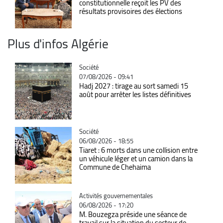
constitutionnelle reçoit les PV des
résultats provisoires des élections
Plus d'infos Algérie
Catégorie
Société
07/08/2026 - 09:41
Hadj 2027 : tirage au sort samedi 15
août pour arrêter les listes définitives
Catégorie
Société
06/08/2026 - 18:55
Tiaret : 6 morts dans une collision entre
un véhicule léger et un camion dans la
Commune de Chehaima
Catégorie
Activités gouvernementales
06/08/2026 - 17:20
M. Bouzegza préside une séance de
travail sur la situation du secteur de