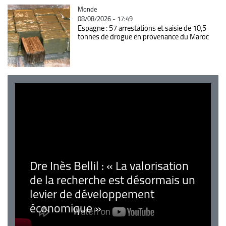
Catégorie
Monde
08/08/2026 - 17:49
Espagne : 57 arrestations et saisie de 10,5
tonnes de drogue en provenance du Maroc
Dre Inès Bellil : « La valorisation
de la recherche est désormais un
levier de développement
économique »