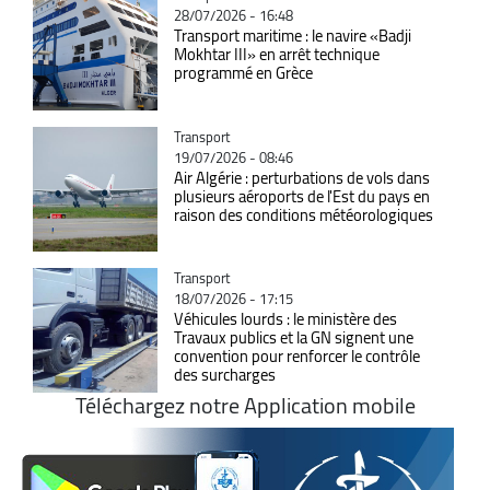
28/07/2026 - 16:48
Transport maritime : le navire «Badji
Mokhtar III» en arrêt technique
programmé en Grèce
Catégorie
Transport
19/07/2026 - 08:46
Air Algérie : perturbations de vols dans
plusieurs aéroports de l'Est du pays en
raison des conditions météorologiques
Catégorie
Transport
18/07/2026 - 17:15
Véhicules lourds : le ministère des
Travaux publics et la GN signent une
convention pour renforcer le contrôle
des surcharges
Téléchargez notre Application mobile