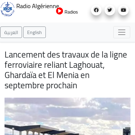
Aller
Radio Algérienne
au
Radios
contenu
principal
العربية
English
Lancement des travaux de la ligne
ferroviaire reliant Laghouat,
Ghardaïa et El Menia en
septembre prochain