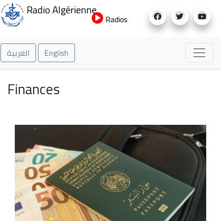
Aller
Radio Algérienne
au
Radios
contenu
principal
العربية
English
Finances