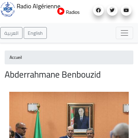
Aller
Radio Algérienne
au
Radios
contenu
principal
العربية
English
Accueil
Abderrahmane Benbouzid