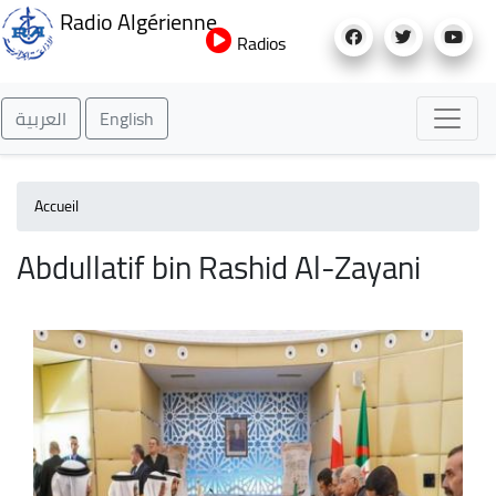
Aller
Radio Algérienne
au
Radios
contenu
principal
العربية
English
Accueil
Abdullatif bin Rashid Al-Zayani