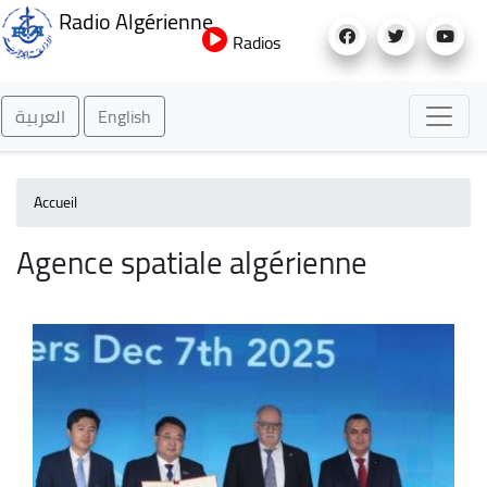
Aller
Radio Algérienne
au
Radios
contenu
principal
العربية
English
Accueil
Agence spatiale algérienne