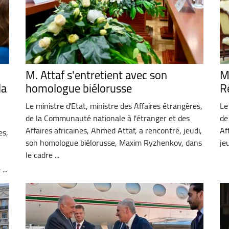
M. Attaf s'entretient avec son
M.
la
homologue biélorusse
R
Le ministre d'Etat, ministre des Affaires étrangères,
Le
de la Communauté nationale à l'étranger et des
de
Affaires africaines, Ahmed Attaf, a rencontré, jeudi,
Af
es,
son homologue biélorusse, Maxim Ryzhenkov, dans
je
le cadre ...
...