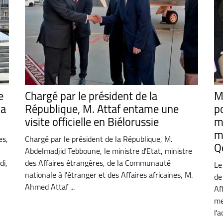
e
Chargé par le président de la
M.
la
République, M. Attaf entame une
p
visite officielle en Biélorussie
m
mo
es,
Chargé par le président de la République, M.
Q
Abdelmadjid Tebboune, le ministre d'Etat, ministre
di,
des Affaires étrangères, de la Communauté
Le
nationale à l'étranger et des Affaires africaines, M.
de
Ahmed Attaf ...
Af
me
l'a