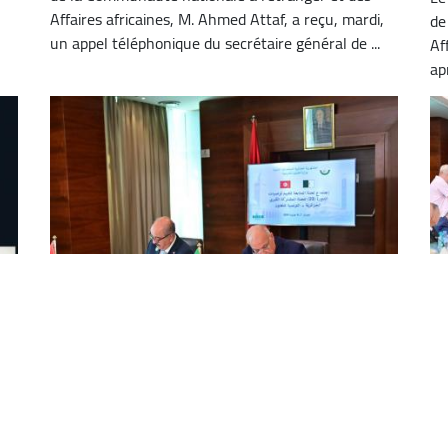
Affaires africaines, M. Ahmed Attaf, a reçu, mardi,
de
un appel téléphonique du secrétaire général de ...
Af
ap
Tenue des travaux du Comité de suivi
L
algéro-tunisien
hi
r
es,
Le ministre d'Etat, ministre des Affaires étrangères,