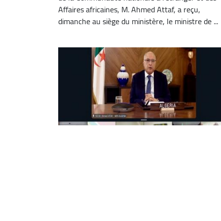
Affaires africaines, M. Ahmed Attaf, a reçu,
dimanche au siège du ministère, le ministre de ...
Attaf prend part à la réunion
ministérielle du CPS de l’UA
Le ministre d’Etat, ministre des Affaires étrangèr