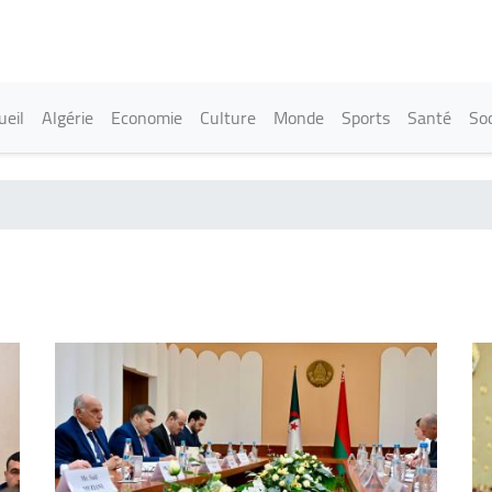
Aller
au
contenu
principal
in navigation
ueil
Algérie
Economie
Culture
Monde
Sports
Santé
Soc