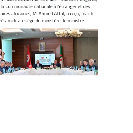
 la Communauté nationale à l'étranger et des
faires africaines, M. Ahmed Attaf, a reçu, mardi
rès-midi, au siège du ministère, le ministre ...
a Tunisie réaffirme sa volonté de
sser ses relations avec l'Algérie au
ang d'un partenariat stratégique