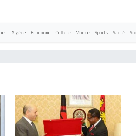
Aller
au
contenu
principal
in navigation
ueil
Algérie
Economie
Culture
Monde
Sports
Santé
Soc