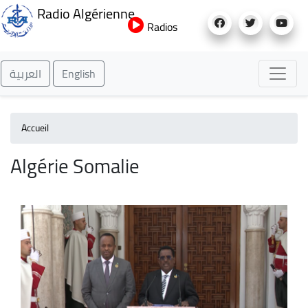
Aller
Radio Algérienne
au
Radios
contenu
principal
العربية
English
Accueil
Algérie Somalie