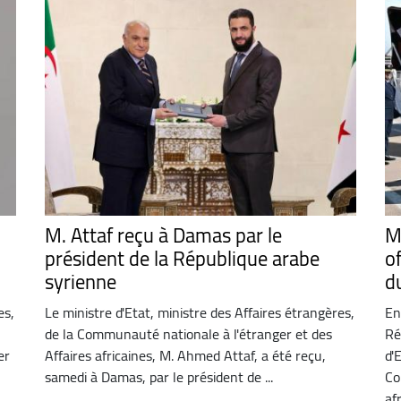
M. Attaf reçu à Damas par le
M
président de la République arabe
of
syrienne
d
es,
Le ministre d'Etat, ministre des Affaires étrangères,
En
de la Communauté nationale à l'étranger et des
Ré
er
Affaires africaines, M. Ahmed Attaf, a été reçu,
d'
samedi à Damas, par le président de ...
Co
afr