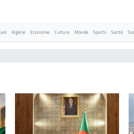
Aller
au
contenu
principal
in navigation
ueil
Algérie
Economie
Culture
Monde
Sports
Santé
Soc