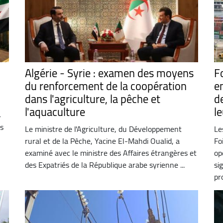
Algérie - Syrie : examen des moyens
F
du renforcement de la coopération
e
dans l'agriculture, la pêche et
d
l'aquaculture
le
4
as
Le ministre de l'Agriculture, du Développement
Le
rural et de la Pêche, Yacine El-Mahdi Oualid, a
Fo
examiné avec le ministre des Affaires étrangères et
op
des Expatriés de la République arabe syrienne ...
si
pro