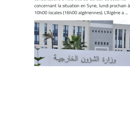
concernant la situation en Syrie, lundi prochain à
10h00 locales (16h00 algériennes). L'Algérie a ...
L'Algérie condamne fermement la
violation de la souveraineté de la
Syrie par l'armée de l'entité sionist
L'Algérie a condamné fermement la violation par