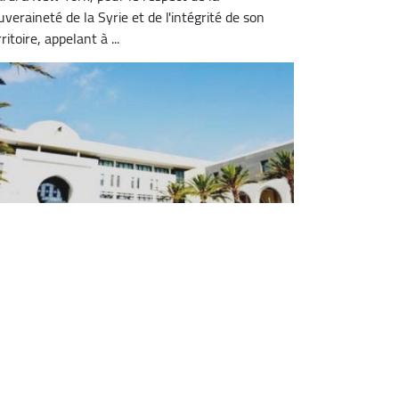
uveraineté de la Syrie et de l'intégrité de son
ritoire, appelant à ...
tuation sécuritaire en Syrie : mise
 place d'une cellule de crise au
inistère des AE conformément aux
nstructions du Président de la