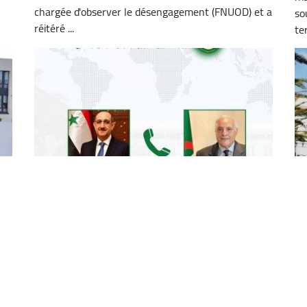
chargée d'observer le désengagement (FNUOD) et a
so
réitéré ...
ter
M. Attaf reçoit un appel téléphonique
Si
du ministre syrien des Affaires
en
e
étrangères et des Expatriés
m
i
Le ministre d'Etat, ministre des Affaires étrangères,