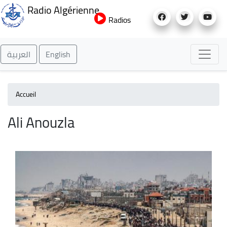
Aller
Radio Algérienne
au
Radios
contenu
principal
العربية
English
Accueil
Ali Anouzla