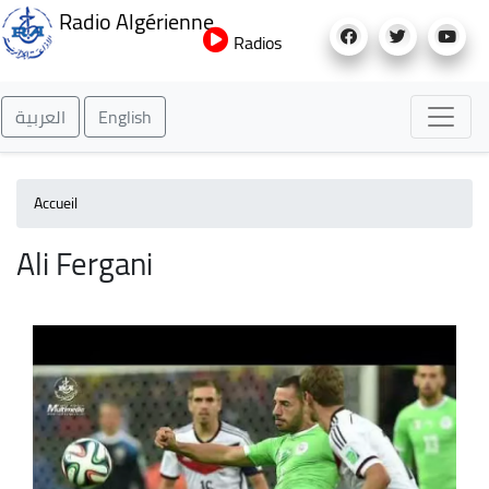
Aller
Radio Algérienne
au
Radios
contenu
principal
العربية
English
Accueil
Ali Fergani